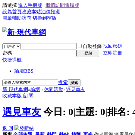
請選擇
進入手機版
|
繼續訪問電腦版
設為首頁
收藏本站
油價預測
開啟輔助訪問
切換到窄版
找回密碼
自動登錄
密碼
立即註冊
登錄
快捷導航
論壇
BBS
搜索
搜索
新-現代車網
»
論壇
›
休閒活動
›
遇見車友
收藏本版
|
訂閱
遇見車友
今日:
0
|
主題:
0
|
排名:
返 回
新窗
全部主題
最新
熱門
熱帖
精華
更多
作者
回復/查看
最後