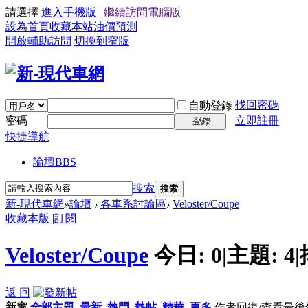
請選擇
進入手機版
|
繼續訪問電腦版
設為首頁
收藏本站
油價預測
開啟輔助訪問
切換到窄版
找回密碼
自動登錄
密碼
立即註冊
登錄
快捷導航
論壇
BBS
搜索
搜索
新-現代車網
»
論壇
›
各車系討論區
›
Veloster/Coupe
收藏本版
|
訂閱
Veloster/Coupe
今日:
0
|
主題:
4
|
返 回
新窗
全部主題
最新
熱門
熱帖
精華
更多
作者
回復/查看
最後