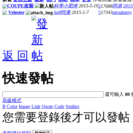
COUPE改裝
科學小肥俠
2015-5-19
阿弟
2015
2
17688
Veloster
jiaff阿康
2015-1-7
5
17343
atosdanny
返 回
快速發帖
還可輸入
80
高級模式
B
Color
Image
Link
Quote
Code
Smilies
您需要登錄後才可以發帖