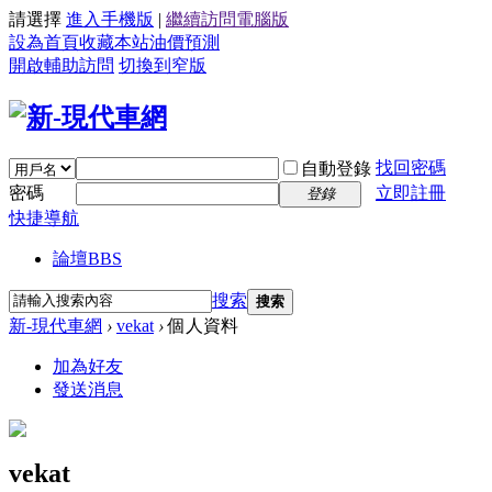
請選擇
進入手機版
|
繼續訪問電腦版
設為首頁
收藏本站
油價預測
開啟輔助訪問
切換到窄版
找回密碼
自動登錄
密碼
立即註冊
登錄
快捷導航
論壇
BBS
搜索
搜索
新-現代車網
›
vekat
›
個人資料
加為好友
發送消息
vekat