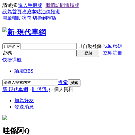
請選擇
進入手機版
|
繼續訪問電腦版
設為首頁
收藏本站
油價預測
開啟輔助訪問
切換到窄版
找回密碼
自動登錄
密碼
立即註冊
登錄
快捷導航
論壇
BBS
搜索
搜索
新-現代車網
›
哇係阿Q
›
個人資料
加為好友
發送消息
哇係阿Q