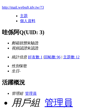
http://mail.websdj.idv.tw/?3
主題
個人資料
哇係阿Q
(UID: 3)
郵箱狀態
未驗證
視頻認證
未認證
統計信息
好友數 1
|
回帖數 96
|
主題數 12
性別
保密
生日
-
活躍概況
管理組
管理員
用戶組
管理員