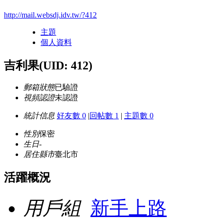
http://mail.websdj.idv.tw/?412
主題
個人資料
吉利果
(UID: 412)
郵箱狀態
已驗證
視頻認證
未認證
統計信息
好友數 0
|
回帖數 1
|
主題數 0
性別
保密
生日
-
居住縣市
臺北市
活躍概況
用戶組
新手上路