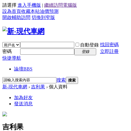
請選擇
進入手機版
|
繼續訪問電腦版
設為首頁
收藏本站
油價預測
開啟輔助訪問
切換到窄版
找回密碼
自動登錄
密碼
立即註冊
登錄
快捷導航
論壇
BBS
搜索
搜索
新-現代車網
›
吉利果
›
個人資料
加為好友
發送消息
吉利果