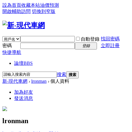
設為首頁
收藏本站
油價預測
開啟輔助訪問
切換到窄版
找回密碼
自動登錄
密碼
立即註冊
登錄
快捷導航
論壇
BBS
搜索
搜索
新-現代車網
›
lronman
›
個人資料
加為好友
發送消息
lronman