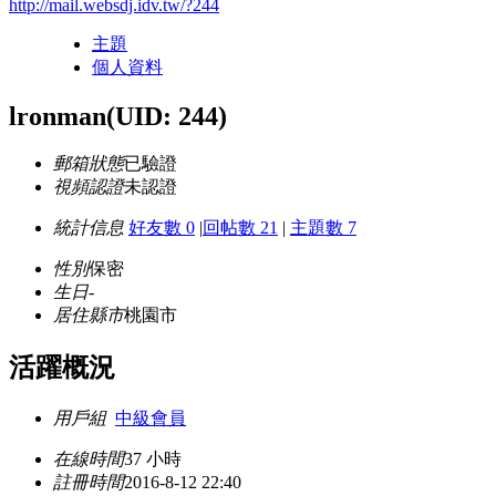
http://mail.websdj.idv.tw/?244
主題
個人資料
lronman
(UID: 244)
郵箱狀態
已驗證
視頻認證
未認證
統計信息
好友數 0
|
回帖數 21
|
主題數 7
性別
保密
生日
-
居住縣市
桃園市
活躍概況
用戶組
中級會員
在線時間
37 小時
註冊時間
2016-8-12 22:40