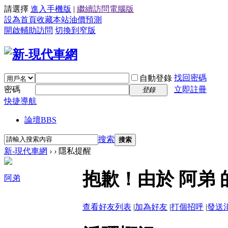
請選擇
進入手機版
|
繼續訪問電腦版
設為首頁
收藏本站
油價預測
開啟輔助訪問
切換到窄版
找回密碼
自動登錄
密碼
立即註冊
登錄
快捷導航
論壇
BBS
搜索
搜索
新-現代車網
›
›
隱私提醒
抱歉！由於 阿弟
阿弟
查看好友列表
|
加為好友
|
打個招呼
|
發送