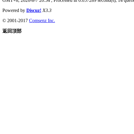
GMT+8, 2026-8-7 20:54
, Processed in 0.057289 second(s), 14 querie
Powered by
Discuz!
X3.3
© 2001-2017
Comsenz Inc.
返回頂部