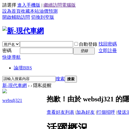
請選擇
進入手機版
|
繼續訪問電腦版
設為首頁
收藏本站
油價預測
開啟輔助訪問
切換到窄版
找回密碼
自動登錄
密碼
立即註冊
登錄
快捷導航
論壇
BBS
搜索
搜索
新-現代車網
›
›
隱私提醒
抱歉！由於 websdj32
websdj321
查看好友列表
|
加為好友
|
打個招呼
|
發送
活躍概況