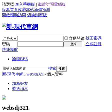
請選擇
進入手機版
|
繼續訪問電腦版
設為首頁
收藏本站
油價預測
開啟輔助訪問
切換到窄版
找回密碼
自動登錄
密碼
立即註冊
登錄
快捷導航
論壇
BBS
搜索
搜索
新-現代車網
›
websdj321
›
個人資料
加為好友
發送消息
websdj321