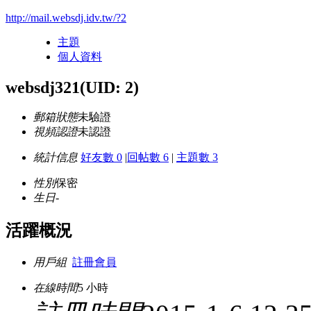
http://mail.websdj.idv.tw/?2
主題
個人資料
websdj321
(UID: 2)
郵箱狀態
未驗證
視頻認證
未認證
統計信息
好友數 0
|
回帖數 6
|
主題數 3
性別
保密
生日
-
活躍概況
用戶組
註冊會員
在線時間
5 小時