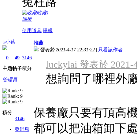
冤枉
收藏
1
回復
使用道具
舉報
ts小蔡
推薦
發表於 2021-4-17 22:31:22
|
只看該作者
0
49
3146
luckylai 發表於 2021-4
主題
帖子
積分
想詢問了哪裡外
管理員
保養廠只要有頂高
積分
3146
都可以把油箱卸下
發消息