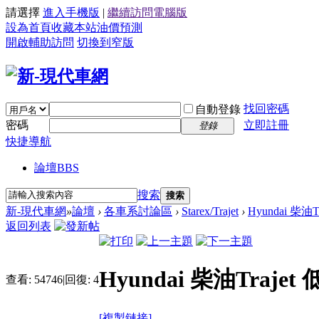
請選擇
進入手機版
|
繼續訪問電腦版
設為首頁
收藏本站
油價預測
開啟輔助訪問
切換到窄版
找回密碼
自動登錄
密碼
立即註冊
登錄
快捷導航
論壇
BBS
搜索
搜索
新-現代車網
»
論壇
›
各車系討論區
›
Starex/Trajet
›
Hyundai 柴
返回列表
Hyundai 柴油Tra
查看:
54746
|
回復:
4
[複製鏈接]