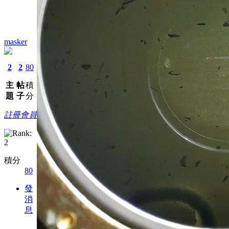
masker
2
2
80
主
帖
積
題
子
分
註冊會員
積分
80
發
消
息