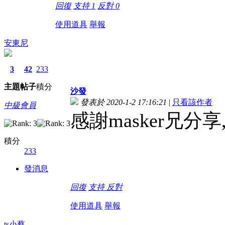
回復
支持
1
反對
0
使用道具
舉報
安東尼
3
42
233
主題
帖子
積分
沙發
發表於 2020-1-2 17:16:21
|
只看該作者
中級會員
感謝masker兄
積分
233
發消息
回復
支持
反對
使用道具
舉報
ts小蔡