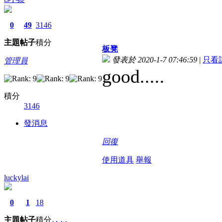
0
49
3146
主題
帖子
積分
板凳
發表於 2020-1-7 07:46:59
|
只看
管理員
good.....
積分
3146
發消息
回復
使用道具
舉報
luckylai
0
1
18
主題
帖子
積分