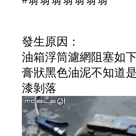
發生原因：
油箱浮筒濾網阻塞如
膏狀黑色油泥不知道是
漆剝落