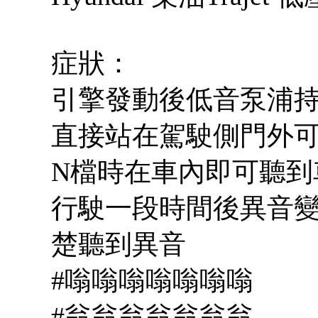
症狀：
引擎發動後低音泵浦
直接站在駕駛側門外
N檔時在車內即可聽到
行駛一段時間後異音變
楚聽到異音
#嗡嗡嗡嗡嗡嗡嗡
#翁翁翁翁翁翁翁