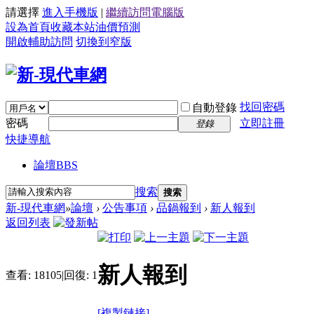
請選擇
進入手機版
|
繼續訪問電腦版
設為首頁
收藏本站
油價預測
開啟輔助訪問
切換到窄版
找回密碼
自動登錄
密碼
立即註冊
登錄
快捷導航
論壇
BBS
搜索
搜索
新-現代車網
»
論壇
›
公告事項
›
品鍋報到
›
新人報到
返回列表
新人報到
查看:
18105
|
回復:
1
[複製鏈接]