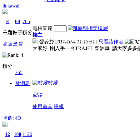
linkawai
8
60
765
電梯直達
主題
帖子
積分
樓主
發表於 2017-10-4 11:13:51
|
只看該作者
高級會員
大家好 剛入手一台TRAJET 柴油車 請大家多多
積分
765
收藏
發消息
回復
使用道具
舉報
哇係阿Q
12
108
1120